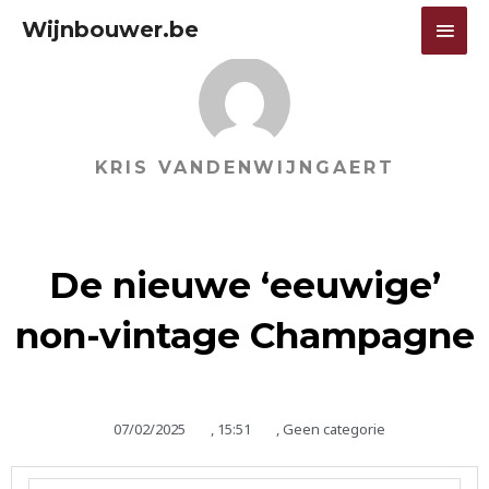
Ga
HOO
Wijnbouwer.be
naar
de
inhoud
KRIS VANDENWIJNGAERT
De nieuwe ‘eeuwige’
non-vintage Champagne
07/02/2025
,
15:51
,
Geen categorie