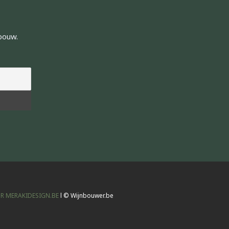
nbouw.
R MERAKIDESIGN.BE
l © Wijnbouwer.be