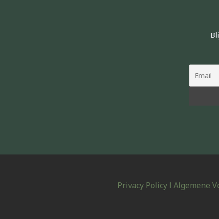
Bl
Privacy Policy
l
Algemene V