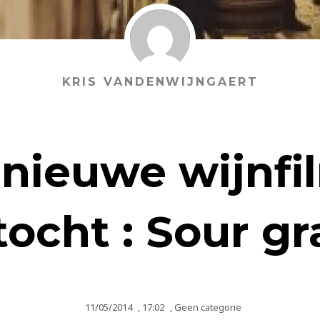
KRIS VANDENWIJNGAERT
nieuwe wijnfi
ocht : Sour g
11/05/2014
,
17:02
,
Geen categorie