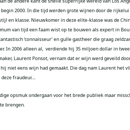
aan de andere kant de snelle superrijke wereld van Los An
begin 2000. In die tijd werden grote wijnen door de rijkelu
 stijl en klasse. Nieuwkomer in deze elite-klasse was de Ch
imum van tijd een faam wist op te bouwen als expert in Bou
antastisch ‘connaisseur’ en gulle gastheer die graag zeldz
r. In 2006 alleen al, verdiende hij 35 miljoen dollar in twe
nmaker, Laurent Ponsot, vernam dat er wijn werd geveild doo
 hij niet eens wijn had gemaakt. Die dag nam Laurent het v
 deze fraudeur….
odige opsmuk ondergaan voor het brede publiek maar missch
te brengen.