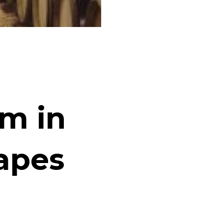
lm in
rapes