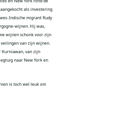
geles en New York rond de
i aangekocht als investering
inees-Indische migrant Rudy
rgogne-wijnen. Hij was,
ame wijnen schonk voor zijn
e veilingen van zijn wijnen.
r Kurniawan, van zijn
liegtuig naar New York en
ien is toch wel leuk om