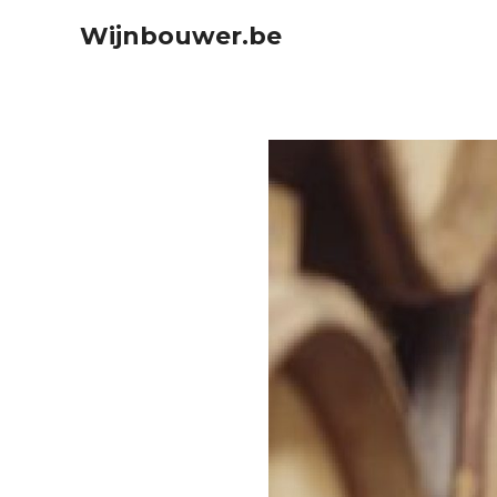
Ga
Wijnbouwer.be
naar
de
inhoud