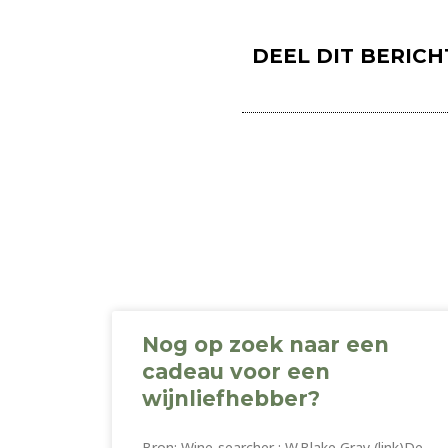
DEEL DIT BERICH
Nog op zoek naar een
cadeau voor een
wijnliefhebber?
Bron: Wine-searcher : W.Blake Gray (link)De