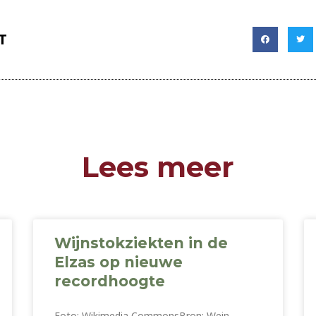
T
Lees meer
Wijnstokziekten in de
Elzas op nieuwe
recordhoogte
Foto: Wikimedia CommonsBron: Wein-