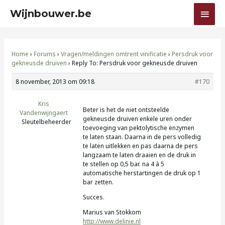
Ga
HOO
Wijnbouwer.be
naar
de
Bericht
inhoud
navigatie
Home
›
Forums
›
Vragen/meldingen omtrent vinificatie
›
Persdruk voor
gekneusde druiven
›
Reply To: Persdruk voor gekneusde druiven
8 november, 2013 om 09:18
#170
Kris
Beter is het de niet ontsteelde
Vandenwijngaert
gekneusde druiven enkele uren onder
Sleutelbeheerder
toevoeging van pektolytische enzymen
te laten staan. Daarna in de pers volledig
te laten uitlekken en pas daarna de pers
langzaam te laten draaien en de druk in
te stellen op 0,5 bar. na 4 à 5
automatische herstartingen de druk op 1
bar zetten.
Succes.
Marius van Stokkom
http://www.delinie.nl