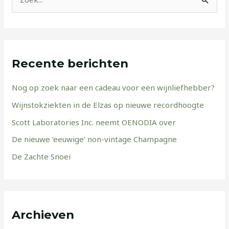
Z
o
e
k
Recente berichten
n
a
Nog op zoek naar een cadeau voor een wijnliefhebber?
a
Wijnstokziekten in de Elzas op nieuwe recordhoogte
r
Scott Laboratories Inc. neemt OENODIA over
:
De nieuwe ‘eeuwige’ non-vintage Champagne
De Zachte Snoei
Archieven