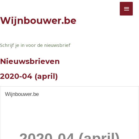
Ga
Jouw informatiebron omtrent wijnbouw
HOO
Wijnbouwer.be
naar
Wijnbouwer.be
de
inhoud
Schrijf je in voor de nieuwsbrief
Nieuwsbrieven
2020-04 (april)