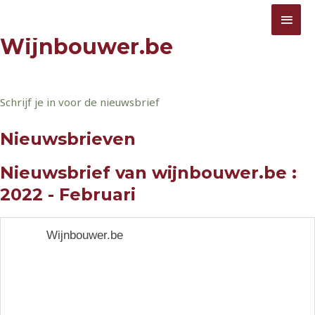
Ga
Jouw informatiebron omtrent wijnbouw
HOO
Wijnbouwer.be
naar
Wijnbouwer.be
de
inhoud
Schrijf je in voor de nieuwsbrief
Nieuwsbrieven
Nieuwsbrief van wijnbouwer.be :
2022 - Februari