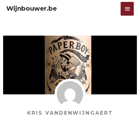
Ga
HOO
Wijnbouwer.be
naar
de
inhoud
KRIS VANDENWIJNGAERT