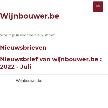
Ga
Jouw informatiebron omtrent wijnbouw
HOO
Wijnbouwer.be
naar
Wijnbouwer.be
de
inhoud
Schrijf je in voor de nieuwsbrief
Nieuwsbrieven
Nieuwsbrief van wijnbouwer.be :
2022 - Juli