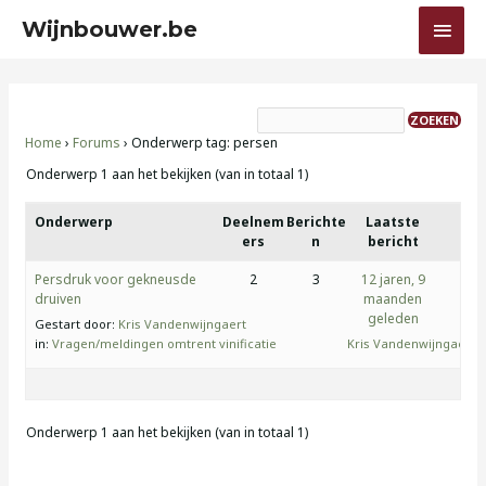
Ga
HOO
Wijnbouwer.be
naar
de
inhoud
Home
›
Forums
›
Onderwerp tag: persen
Onderwerp 1 aan het bekijken (van in totaal 1)
Onderwerp
Deelnem
Berichte
Laatste
ers
n
bericht
Persdruk voor gekneusde
2
3
12 jaren, 9
druiven
maanden
geleden
Gestart door:
Kris Vandenwijngaert
in:
Vragen/meldingen omtrent vinificatie
Kris Vandenwijngaert
Onderwerp 1 aan het bekijken (van in totaal 1)