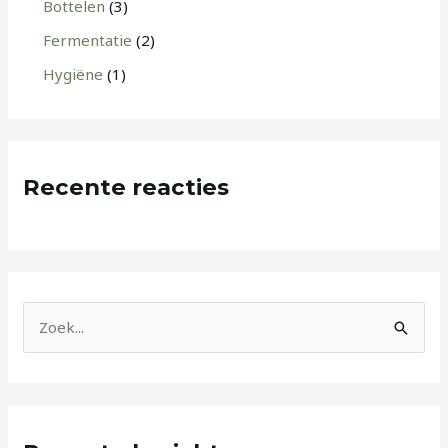
Bottelen
(3)
Fermentatie
(2)
Hygiëne
(1)
Recente reacties
Z
o
e
k