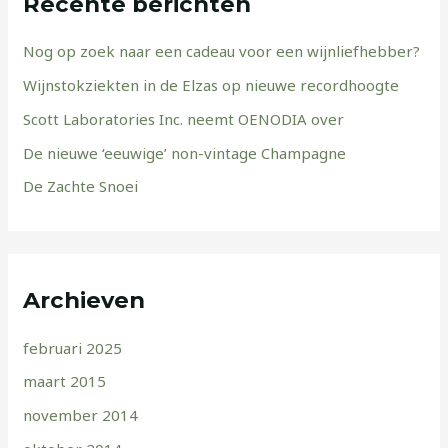
Recente berichten
n
a
Nog op zoek naar een cadeau voor een wijnliefhebber?
a
Wijnstokziekten in de Elzas op nieuwe recordhoogte
r
Scott Laboratories Inc. neemt OENODIA over
:
De nieuwe ‘eeuwige’ non-vintage Champagne
De Zachte Snoei
Archieven
februari 2025
maart 2015
november 2014