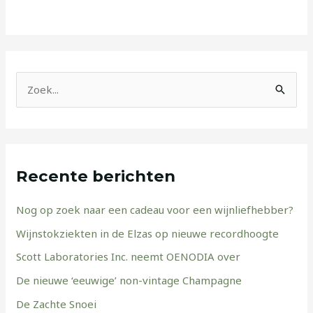
Z
o
e
k
Recente berichten
n
a
Nog op zoek naar een cadeau voor een wijnliefhebber?
a
Wijnstokziekten in de Elzas op nieuwe recordhoogte
r
Scott Laboratories Inc. neemt OENODIA over
:
De nieuwe ‘eeuwige’ non-vintage Champagne
De Zachte Snoei