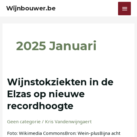
Ga
HOO
Wijnbouwer.be
naar
de
inhoud
2025 Januari
Wijnstokziekten
Wijnstokziekten in de
in
Elzas op nieuwe
de
Elzas
recordhoogte
op
nieuwe
Geen categorie
/
Kris Vandenwijngaert
recordhoogte
Foto: Wikimedia CommonsBron: Wein-plusBijna acht