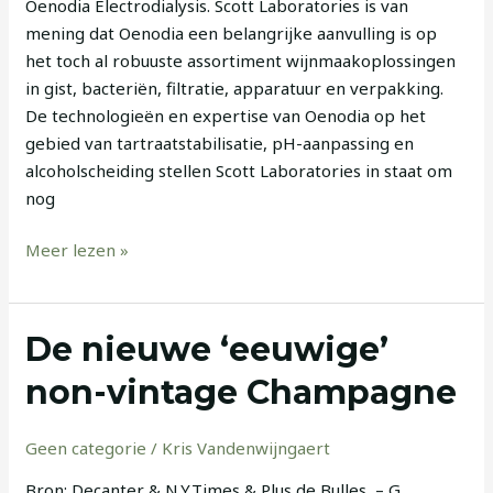
Oenodia Electrodialysis. Scott Laboratories is van
mening dat Oenodia een belangrijke aanvulling is op
het toch al robuuste assortiment wijnmaakoplossingen
in gist, bacteriën, filtratie, apparatuur en verpakking.
De technologieën en expertise van Oenodia op het
gebied van tartraatstabilisatie, pH-aanpassing en
alcoholscheiding stellen Scott Laboratories in staat om
nog
Meer lezen »
De
De nieuwe ‘eeuwige’
nieuwe
non-vintage Champagne
‘eeuwige’
non-
Geen categorie
/
Kris Vandenwijngaert
vintage
Champagne
Bron: Decanter & N.Y.Times & Plus de Bulles – G.