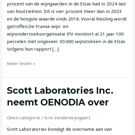
procent van de wijngaarden in de Elzas had in 2024 last
van houtziekten. Dit is vier procent meer dan in 2023
en de hoogste waarde sinds 2016. Vooral Riesling wordt
getroffen.De Franse wijn- en
wijnonderzoeksorganisatie IFV monitort al 21 jaar 100
percelen met ongeveer 30.000 wijnstokken in de Elzas.
Volgens hun rapport […]
Meer lezen »
Scott
Scott Laboratories Inc.
Laboratories
neemt OENODIA over
Inc.
neemt
Geen categorie
/
Kris Vandenwijngaert
OENODIA
over
Scott Laboratories kondigt de overname aan van