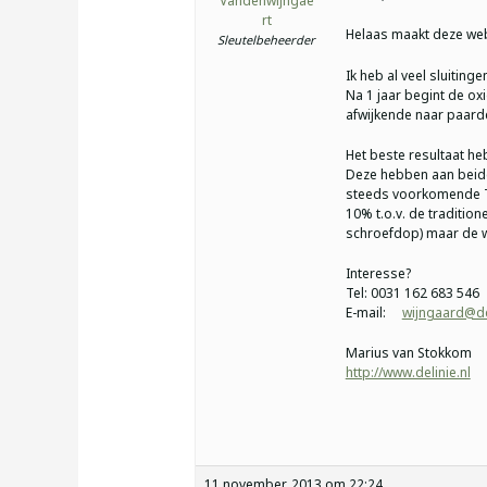
Vandenwijngae
rt
Helaas maakt deze web
Sleutelbeheerder
Ik heb al veel sluiting
Na 1 jaar begint de ox
afwijkende naar paarde
Het beste resultaat he
Deze hebben aan beide
steeds voorkomende T
10% t.o.v. de traditio
schroefdop) maar de wij
Interesse?
Tel: 0031 162 683 546
E-mail:
wijngaard@del
Marius van Stokkom
http://www.delinie.nl
11 november, 2013 om 22:24