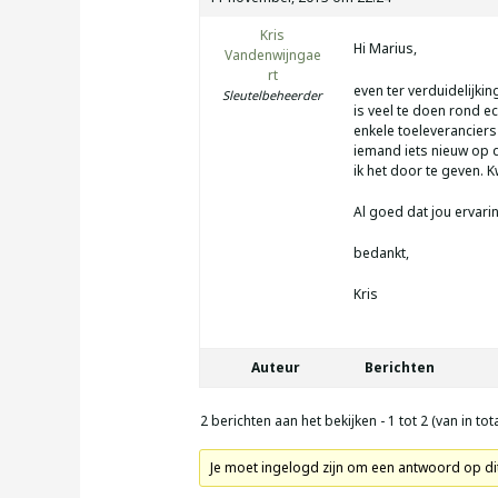
Kris
Hi Marius,
Vandenwijngae
rt
even ter verduidelijkin
Sleutelbeheerder
is veel te doen rond e
enkele toeleverancier
iemand iets nieuw op 
ik het door te geven. 
Al goed dat jou ervarin
bedankt,
Kris
Auteur
Berichten
2 berichten aan het bekijken - 1 tot 2 (van in tota
Je moet ingelogd zijn om een antwoord op d