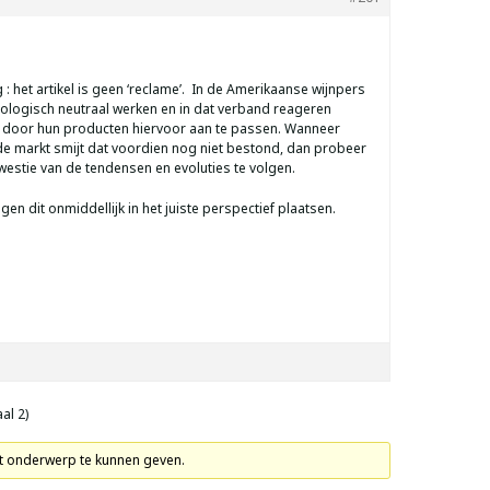
g : het artikel is geen ‘reclame’. In de Amerikaanse wijnpers
cologisch neutraal werken en in dat verband reageren
s door hun producten hiervoor aan te passen. Wanneer
de markt smijt dat voordien nog niet bestond, dan probeer
Kwestie van de tendensen en evoluties te volgen.
gen dit onmiddellijk in het juiste perspectief plaatsen.
al 2)
it onderwerp te kunnen geven.