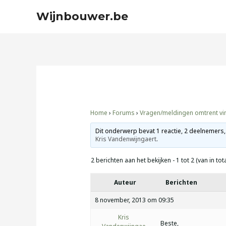
Ga
Wijnbouwer.be
naar
de
inhoud
Bericht
navigatie
Home
›
Forums
›
Vragen/meldingen omtrent vini
Dit onderwerp bevat 1 reactie, 2 deelnemers,
Kris Vandenwijngaert
.
2 berichten aan het bekijken - 1 tot 2 (van in tota
Auteur
Berichten
8 november, 2013 om 09:35
Kris
Beste,