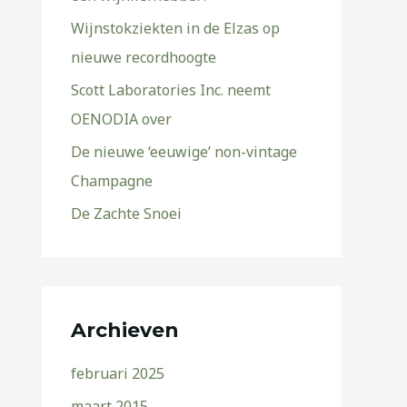
r
Wijnstokziekten in de Elzas op
:
nieuwe recordhoogte
Scott Laboratories Inc. neemt
OENODIA over
De nieuwe ‘eeuwige’ non-vintage
Champagne
De Zachte Snoei
Archieven
februari 2025
maart 2015