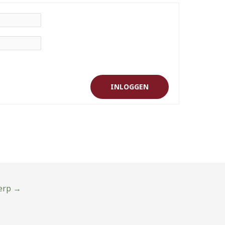
INLOGGEN
erp
→