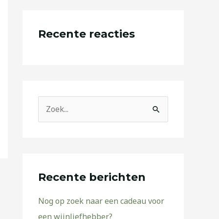
Recente reacties
Z
o
e
k
n
Recente berichten
a
Nog op zoek naar een cadeau voor
a
een wijnliefhebber?