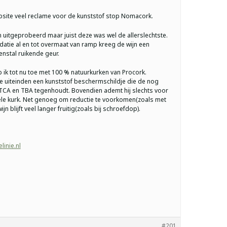
site veel reclame voor de kunststof stop Nomacork.
en uitgeprobeerd maar juist deze was wel de allerslechtste.
idatie al en tot overmaat van ramp kreeg de wijn een
nstal ruikende geur.
b ik tot nu toe met 100 % natuurkurken van Procork.
 uiteinden een kunststof beschermschildje die de nog
CA en TBA tegenhoudt. Bovendien ademt hij slechts voor
nele kurk. Net genoeg om reductie te voorkomen(zoals met
n blijft veel langer fruitig(zoals bij schroefdop).
inie.nl
#201